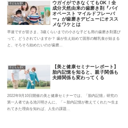
ウガイができなくてもOK！全
子どもを育む
成分天然由来の歯磨き剤『バイ
オペースト マイルドフレーバ
ー』が歯磨きデビューにオスス
メなワケとは
早速ですが皆さま、3歳くらいまでの小さな子ども用の歯磨き剤選び
って、どうされていますか？ 歯が生え始めて固形の離乳食が始まる
と、そろそろ始めたいのが歯磨...
【美と健康セミナーレポート】
子どもを育む
胎内記憶を知ると、親子関係も
夫婦関係も変わってくる
2022年9月10日開催の美と健康セミナーでは、「胎内記憶」研究の
第一人者である池川明さんに、「～胎内記憶が教えてくれた〜生ま
れてきた理由を知れば、人生の課題...