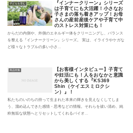
『インナークリーン』シリーズ
子どもを育む
は子育てにも大活躍！小さなお
子さまの落ち着きアップ！お母
さんの産前産後ケアや子育て中
のストレス対策にも！
からだの内側や、外側のエネルギー体をクリーニングし、バランス
を整える『インナークリーン』シリーズ。 実は、イライラやケガな
ど様々なトラブルの多い小さ...
【お客様インタビュー】子育て
商品特集
や妊活にも！人をおなかと意識
から美しくする『KS369
Shin（ケイエスミロクシ
ン）』！
私たちのいのちの持って生まれた本来の輝きを見えなくしてしま
う、溜め込んできた感情・思考などの情報。それらを祓い清め、純
粋無垢な状態へとリセットしてくれるバイオ...