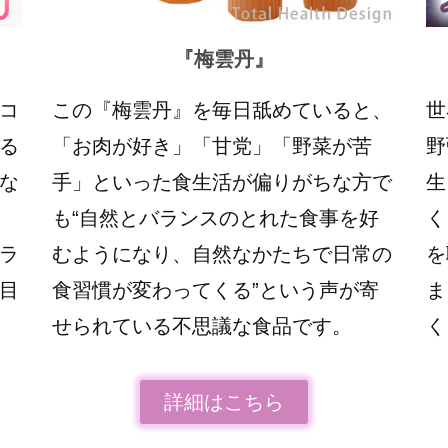
『梅雲丹
』
ソコ
この『梅雲丹』を毎日舐めていると、
世
る
「お肉が好き」「甘党」「野菜が苦
野
な
手」といった食生活が偏りがちな方で
生
も“自然とバランスのとれた食事を好
く
ラ
むようになり、自然なかたちで日常の
を
目
食習慣が変わってくる”という声が寄
ま
せられている不思議な食品です。
く
詳細はこちら