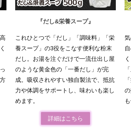
『だし&栄養スープ』
高
これひとつで「だし」「調味料」「栄
気
く
養スープ」の3役をこなす便利な粉末
自
だし。お湯を注ぐだけで一流仕出し屋
く
っ
のような黄金色の「一番だし」が完
「
方
成。吸収されやすい独自製法で、抵抗
「
力や体調をサポートし、味わいも楽し
の
めます。
も
詳細はこちら