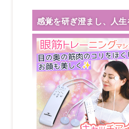
感覚を研ぎ澄まし、人生